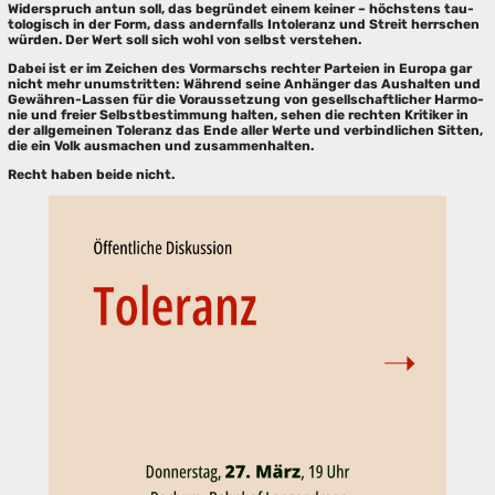
Wider­spruch antun soll, das begrün­det einem kei­ner – höchs­tens tau­
to­lo­gisch in der Form, dass andern­falls Into­le­ranz und Streit herr­schen
wür­den. Der Wert soll sich wohl von selbst verstehen.
Dabei ist er im Zei­chen des Vor­marschs rech­ter Par­tei­en in Euro­pa gar
nicht mehr unum­strit­ten: Wäh­rend sei­ne Anhän­ger das Aus­hal­ten und
Gewäh­ren-Las­sen für die Vor­aus­set­zung von gesell­schaft­li­cher Har­mo­
nie und frei­er Selbst­be­stim­mung hal­ten, sehen die rech­ten Kri­ti­ker in
der all­ge­mei­nen Tole­ranz das Ende aller Wer­te und ver­bind­li­chen Sit­ten,
die ein Volk aus­ma­chen und zusam­men­hal­ten.
Recht haben bei­de nicht.