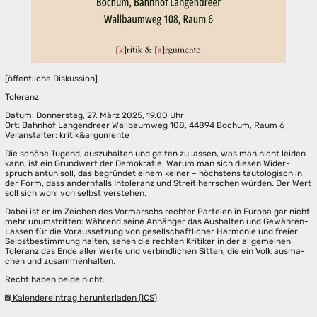
[öffentliche Diskussion]
Toleranz
Datum: Donnerstag, 27. März 2025, 19.00 Uhr
Ort: Bahnhof Langendreer Wallbaumweg 108, 44894 Bochum, Raum 6
Veranstalter: kritik&argumente
Die schö­ne Tugend, aus­zu­hal­ten und gel­ten zu las­sen, was man nicht lei­den
kann, ist ein Grund­wert der Demo­kra­tie. War­um man sich die­sen Wider­
spruch antun soll, das begrün­det einem kei­ner – höchs­tens tau­to­lo­gisch in
der Form, dass andern­falls Into­le­ranz und Streit herr­schen wür­den. Der Wert
soll sich wohl von selbst verstehen.
Dabei ist er im Zei­chen des Vor­marschs rech­ter Par­tei­en in Euro­pa gar nicht
mehr unum­strit­ten: Wäh­rend sei­ne Anhän­ger das Aus­hal­ten und Gewäh­ren-
Las­sen für die Vor­aus­set­zung von gesell­schaft­li­cher Har­mo­nie und frei­er
Selbst­be­stim­mung hal­ten, sehen die rech­ten Kri­ti­ker in der all­ge­mei­nen
Tole­ranz das Ende aller Wer­te und ver­bind­li­chen Sit­ten, die ein Volk aus­ma­
chen und zusam­men­hal­ten.
Recht haben bei­de nicht.
Kalendereintrag herunterladen (ICS)