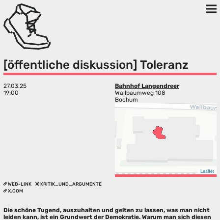
[öffentliche diskussion] Toleranz
27.03.25
Bahnhof Langendreer
19:00
Wallbaumweg 108
Bochum
Leaflet
WEB-LINK
KRITIK_UND_ARGUMENTE
X.COM
Die schö­ne Tugend, aus­zu­hal­ten und gel­ten zu las­sen, was man nicht
lei­den kann, ist ein Grund­wert der Demo­kra­tie. War­um man sich die­sen