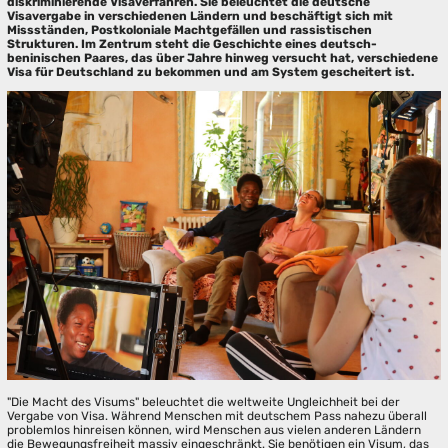
diskriminierende Visaverfahren. Sie beleuchtet die deutsche
Visavergabe in verschiedenen Ländern und beschäftigt sich mit
Missständen, Postkoloniale Machtgefällen und rassistischen
Strukturen. Im Zentrum steht die Geschichte eines deutsch-
beninischen Paares, das über Jahre hinweg versucht hat, verschiedene
Visa für Deutschland zu bekommen und am System gescheitert ist.
"Die Macht des Visums" beleuchtet die weltweite Ungleichheit bei der
Vergabe von Visa. Während Menschen mit deutschem Pass nahezu überall
problemlos hinreisen können, wird Menschen aus vielen anderen Ländern
die Bewegungsfreiheit massiv eingeschränkt. Sie benötigen ein Visum, das