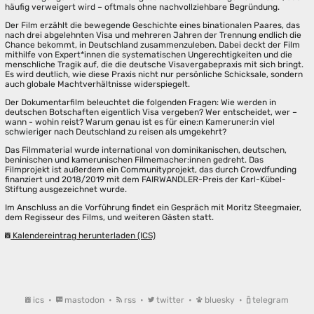
häufig verweigert wird – oftmals ohne nachvollziehbare Begründung.
Der Film erzählt die bewegende Geschichte eines binationalen Paares, das
nach drei abgelehnten Visa und mehreren Jahren der Trennung endlich die
Chance bekommt, in Deutschland zusammenzuleben. Dabei deckt der Film
mithilfe von Expert*innen die systematischen Ungerechtigkeiten und die
menschliche Tragik auf, die die deutsche Visavergabepraxis mit sich bringt.
Es wird deutlich, wie diese Praxis nicht nur persönliche Schicksale, sondern
auch globale Machtverhältnisse widerspiegelt.
Der Dokumentarfilm beleuchtet die folgenden Fragen: Wie werden in
deutschen Botschaften eigentlich Visa vergeben? Wer entscheidet, wer –
wann - wohin reist? Warum genau ist es für eine:n Kameruner:in viel
schwieriger nach Deutschland zu reisen als umgekehrt?
Das Filmmaterial wurde international von dominikanischen, deutschen,
beninischen und kamerunischen Filmemacher:innen gedreht. Das
Filmprojekt ist außerdem ein Communityprojekt, das durch Crowdfunding
finanziert und 2018/2019 mit dem FAIRWANDLER-Preis der Karl-Kübel-
Stiftung ausgezeichnet wurde.
Im Anschluss an die Vorführung findet ein Gespräch mit Moritz Steegmaier,
dem Regisseur des Films, und weiteren Gästen statt.
Kalendereintrag herunterladen (ICS)
ics
•
mastodon
•
rss
•
twitter
•
bluesky
•
telegram