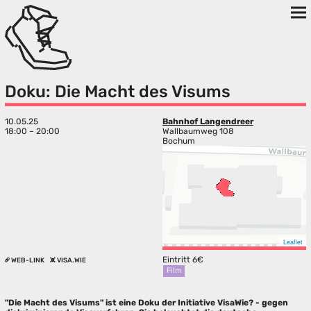
Doku: Die Macht des Visums
10.05.25
Bahnhof Langendreer
18:00 – 20:00
Wallbaumweg 108
Bochum
Leaflet
Eintritt 6€
WEB-LINK
VISA.WIE
Film
"Die Macht des Visums" ist eine Doku der Initiative VisaWie? - gegen