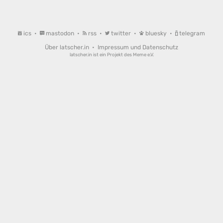
ics
•
mastodon
•
rss
•
twitter
•
bluesky
•
telegram
Über latscher.in
•
Impressum und Datenschutz
latscher.in ist ein Projekt des
Meme e.V.