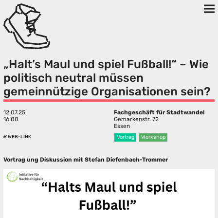
„Halt’s Maul und spiel Fußball!“ – Wie
politisch neutral müssen
gemeinnützige Organisationen sein?
12.07.25
Fachgeschäft für Stadtwandel
16:00
Gemarkenstr. 72
Essen
WEB-LINK
Vortrag
Workshop
Vortrag ung Diskussion mit Stefan Diefenbach-Trommer