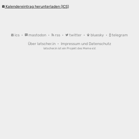
Kalendereintrag herunterladen (ICS)
ics
•
mastodon
•
rss
•
twitter
•
bluesky
•
telegram
Über latscher.in
•
Impressum und Datenschutz
latscher.in ist ein Projekt des
Meme e.V.