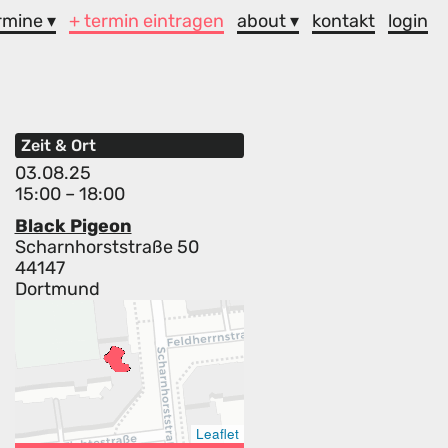
rmine ▾
+ termin eintragen
about ▾
kontakt
login
Zeit & Ort
03.08.25
15:00 – 18:00
Black Pigeon
Scharnhorststraße 50
44147
Dortmund
Leaflet