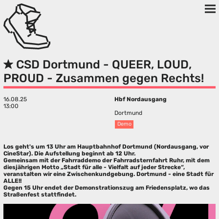
CSD Dortmund - QUEER, LOUD,
PROUD - Zusammen gegen Rechts!
16.08.25
Hbf Nordausgang
13:00
Dortmund
Demo
Los geht's um 13 Uhr am Hauptbahnhof Dortmund (Nordausgang, vor
CineStar). Die Aufstellung beginnt ab 12 Uhr.
Gemeinsam mit der Fahrraddemo der Fahrradsternfahrt Ruhr, mit dem
diesjährigen Motto „Stadt für alle - Vielfalt auf jeder Strecke“,
veranstalten wir eine Zwischenkundgebung. Dortmund - eine Stadt für
ALLE!!
Gegen 15 Uhr endet der Demonstrationszug am Friedensplatz, wo das
Straßenfest stattfindet.