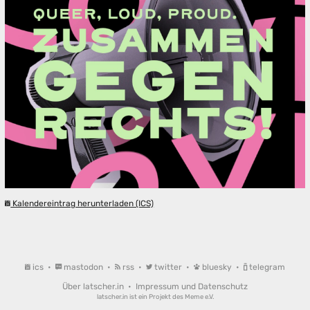
Kalendereintrag herunterladen (ICS)
ics
•
mastodon
•
rss
•
twitter
•
bluesky
•
telegram
Über latscher.in
•
Impressum und Datenschutz
latscher.in ist ein Projekt des
Meme e.V.