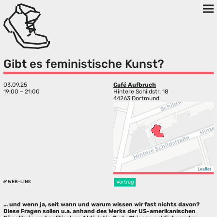
Gibt es feministische Kunst?
03.09.25
Café Aufbruch
19:00 – 21:00
Hintere Schildstr. 18
44263 Dortmund
Leaflet
WEB-LINK
Vortrag
... und wenn ja, seit wann und warum wissen wir fast nichts davon?
Diese Fragen sollen u.a. anhand des Werks der US-amerikanischen