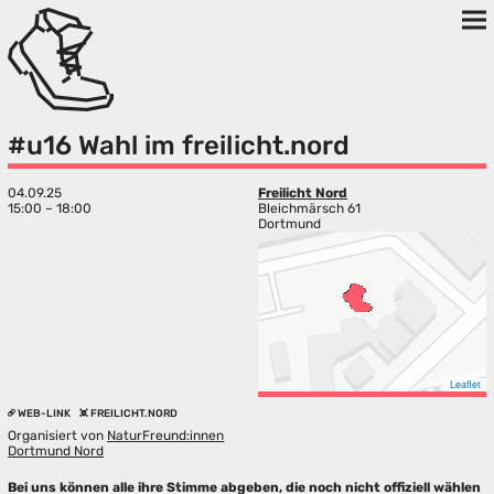
#u16 Wahl im freilicht.nord
04.09.25
Freilicht Nord
15:00 – 18:00
Bleichmärsch 61
Dortmund
Leaflet
WEB-LINK
FREILICHT.NORD
Organisiert von
NaturFreund:innen
Dortmund Nord
Bei uns können alle ihre Stimme abgeben, die noch nicht offiziell wählen