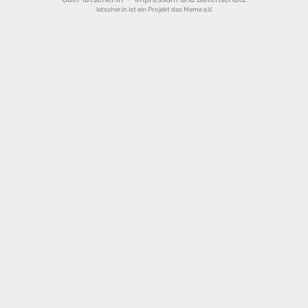
latscher.in ist ein Projekt des
Meme e.V.