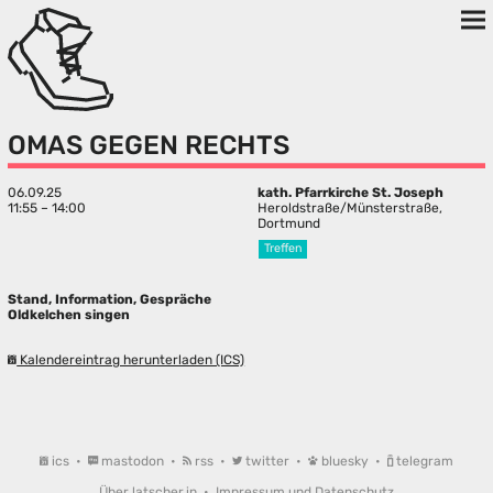
OMAS GEGEN RECHTS
06.09.25
kath. Pfarrkirche St. Joseph
11:55 – 14:00
Heroldstraße/Münsterstraße,
Dortmund
Treffen
Stand, Information, Gespräche
Oldkelchen singen
Kalendereintrag herunterladen (ICS)
ics
•
mastodon
•
rss
•
twitter
•
bluesky
•
telegram
Über latscher.in
•
Impressum und Datenschutz