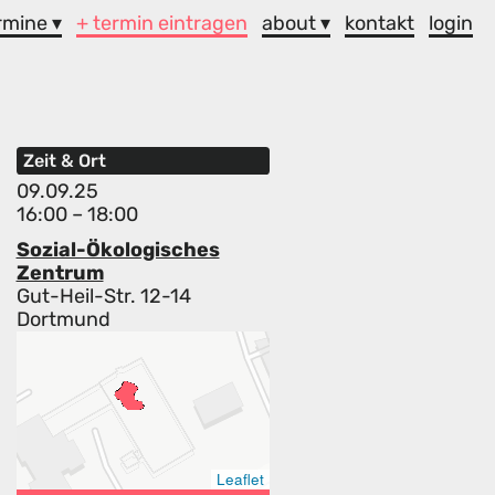
rmine ▾
+ termin eintragen
about ▾
kontakt
login
Zeit & Ort
09.09.25
16:00 – 18:00
Sozial-Ökologisches
Zentrum
Gut-Heil-Str. 12-14
Dortmund
Leaflet