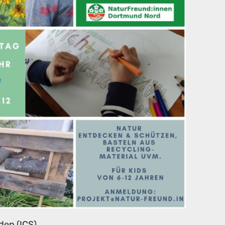
den (ICS)