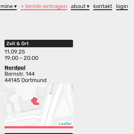
rmine ▾
+ termin eintragen
about ▾
kontakt
login
Zeit & Ort
11.09.25
19:00 – 20:00
Nordpol
Bornstr. 144
44145 Dortmund
Leaflet