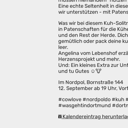
Eine echte Seltenheit in dies
wir unterstützen - mit Paten
Was wir bei diesem Kuh-Soli
in Patenschaften für die Küh
und den Rest der Herde. Dich
gemütlich oder pack deine k
leer.
Angelina vom Lebenshof erzäh
Herzensprojekt und mehr.
Und: Ein kleines Extra zur U
und tu Gutes ☺️🐮
Im Nordpol, Bornstraße 144
12. September ab 19 Uhr, Vor
#cowlove #nordpoldo #kuh 
#wasgehtindortmund #dort
Kalendereintrag herunterla