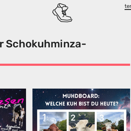
te
ür Schokuhminza-