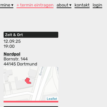
rmine ▾
+ termin eintragen
about ▾
kontakt
login
Zeit & Ort
12.09.25
19:00
Nordpol
Bornstr. 144
44145 Dortmund
Leaflet