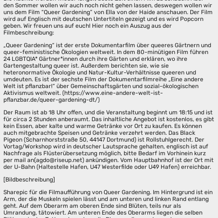
den Sommer wollen wir auch noch nicht gehen lassen, deswegen wollen wir
uns dem Film “Queer Gardening” von Ella von der Haide anschauen. Der Film
wird auf Englisch mit deutschen Untertiteln gezeigt und es wird Popcorn
geben. Wir freuen uns auf euch! Hier noch ein Auszug aus der
Filmbeschreibung:
„Queer Gardening“ ist der erste Dokumentarfilm über queeres Gärtnern und
queer-feministische Ökologien weltweit. In dem 80-minütigen Film führen
24 LGBTQIA* Gärtner*innen durch ihre Gärten und erklären, wo ihre
Gartengestaltung queer ist. Außerdem berichten sie, wie sie
heteronormative Ökologie und Natur-Kultur-Verhältnisse queeren und
umdeuten. Es ist der sechste Film der Dokumentarfilmreihe „Eine andere
Welt ist pflanzbar!“ über Gemeinschaftsgärten und sozial-ökologischen
Aktivismus weltweit. (https://www.eine-andere-welt-ist-
pflanzbar.de/queer-gardening-dt/)
Der Raum ist ab 18 Uhr offen, und die Veranstaltung beginnt um 18:15 und ist
für circa 2 Stunden anberaumt. Das inhaltliche Angebot ist kostenlos, es gibt
kein Essen, aber kalte und warme Getränke vor Ort zu kaufen. Es können
auch mitgebrachte Speisen und Getränke verzehrt werden. Das Black
Pigeon (Scharnhorststraße 50, 44147 Dortmund) ist Rollstuhlgerecht. Der
Vortag/Workshop wird in deutscher Lautsprache gehalten, englisch ist auf
Nachfrage als Flüsterübersetzung möglich, bitte Bedarf im Vorhinein kurz
per mail an(agdo@riseup.net) ankündigen. Vom Hauptbahnhof ist der Ort mit
der U-Bahn (Haltestelle Hafen, U47 Westerfilde oder U49 Hafen) erreichbar.
[Bildbeschreibung]
Sharepic für die Filmaufführung von Queer Gardening. Im Hintergrund ist ein
Arm, der die Muskeln spielen lässt und am unteren und linken Rand entlang
geht. Auf dem Oberarm am oberen Ende sind Blüten, teils nur als
Umrandung, tätowiert. Am unteren Ende des Oberarms liegen die selben