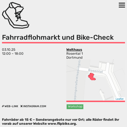
Fahrradflohmarkt und Bike-Check
03.10.25
Welthaus
12:00 – 18:00
Rosental 1
Dortmund
Leaflet
WEB-LINK
INSTAGRAM.COM
Workshop
Fahrräder ab 15 € – Sonderangebote nur vor Ort; alle Räder findet ihr
vorab auf unserer Website www.flipbike.org.