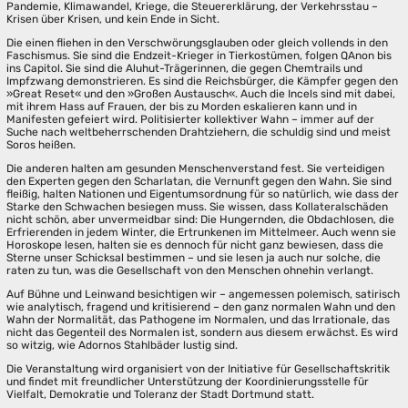
Pandemie, Klimawandel, Kriege, die Steuererklärung, der Verkehrsstau –
Krisen über Krisen, und kein Ende in Sicht.
Die einen fliehen in den Verschwörungsglauben oder gleich vollends in den
Faschismus. Sie sind die Endzeit-Krieger in Tierkostümen, folgen QAnon bis
ins Capitol. Sie sind die Aluhut-Trägerinnen, die gegen Chemtrails und
Impfzwang demonstrieren. Es sind die Reichsbürger, die Kämpfer gegen den
»Great Reset« und den »Großen Austausch«. Auch die Incels sind mit dabei,
mit ihrem Hass auf Frauen, der bis zu Morden eskalieren kann und in
Manifesten gefeiert wird. Politisierter kollektiver Wahn – immer auf der
Suche nach weltbeherrschenden Drahtziehern, die schuldig sind und meist
Soros heißen.
Die anderen halten am gesunden Menschenverstand fest. Sie verteidigen
den Experten gegen den Scharlatan, die Vernunft gegen den Wahn. Sie sind
fleißig, halten Nationen und Eigentumsordnung für so natürlich, wie dass der
Starke den Schwachen besiegen muss. Sie wissen, dass Kollateralschäden
nicht schön, aber unvermeidbar sind: Die Hungernden, die Obdachlosen, die
Erfrierenden in jedem Winter, die Ertrunkenen im Mittelmeer. Auch wenn sie
Horoskope lesen, halten sie es dennoch für nicht ganz bewiesen, dass die
Sterne unser Schicksal bestimmen – und sie lesen ja auch nur solche, die
raten zu tun, was die Gesellschaft von den Menschen ohnehin verlangt.
Auf Bühne und Leinwand besichtigen wir – angemessen polemisch, satirisch
wie analytisch, fragend und kritisierend – den ganz normalen Wahn und den
Wahn der Normalität, das Pathogene im Normalen, und das Irrationale, das
nicht das Gegenteil des Normalen ist, sondern aus diesem erwächst. Es wird
so witzig, wie Adornos Stahlbäder lustig sind.
Die Veranstaltung wird organisiert von der Initiative für Gesellschaftskritik
und findet mit freundlicher Unterstützung der Koordinierungsstelle für
Vielfalt, Demokratie und Toleranz der Stadt Dortmund statt.