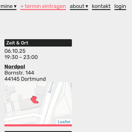
rmine ▾
+ termin eintragen
about ▾
kontakt
login
Zeit & Ort
06.10.25
19:30 – 23:00
Nordpol
Bornstr. 144
44145 Dortmund
Leaflet