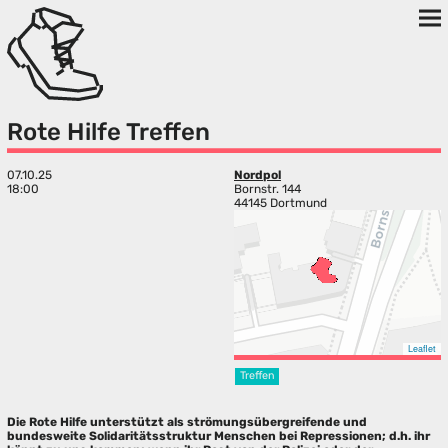
Rote Hilfe Treffen
07.10.25
Nordpol
18:00
Bornstr. 144
44145 Dortmund
Leaflet
Treffen
Die Rote Hilfe unterstützt als strömungsübergreifende und
bundesweite Solidaritätsstruktur Menschen bei Repressionen; d.h. ihr