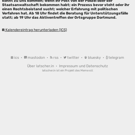
könnt zu uns kommen; wenn ihr Post von der Polizei oder der
Staatsanwaltschaft bekommen habt; ein Prozess bevor steht oder ihr
einen Rechtsbeistand sucht; welcher Erfahrung mit politischen
Verfahren hat. Ab 18 Uhr findet die Beratung für Unterstützungsfälle
statt; ab 19 Uhr das Aktiventreffen der Ortsgruppe Dortmund.
Kalendereintrag herunterladen (ICS)
ics
•
mastodon
•
rss
•
twitter
•
bluesky
•
telegram
Über latscher.in
•
Impressum und Datenschutz
latscher.in ist ein Projekt des
Meme e.V.