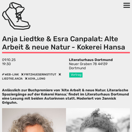
Anja Liedtke & Esra Canpalat: Alte
Arbeit & neue Natur - Kokerei Hansa
09.10.25
Literaturhaus Dortmund
19:30
Neuer Graben 78 44139
Dortmund
WEB-LINK
FRITZHUESERINSTITUT
Vortrag
LIEDTKE.ANJA
ASYA_LONG
Anlässlich zur Buchpremiere von 'Alte Arbeit & neue Natur. Literarische
Spaziergänge auf der Kokerei Hansa.' findet im Literaturhaus Dortmund
eine Lesung mit beiden Autorinnen statt. Moderiert von Jannick
Griguhn.