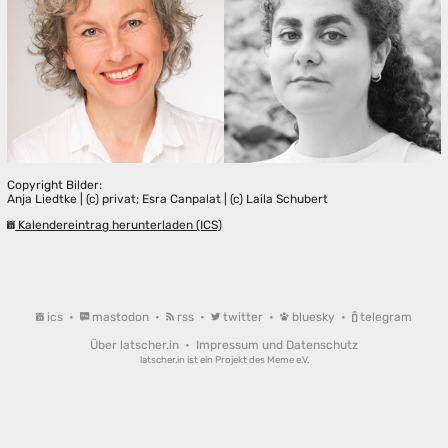
Copyright Bilder:
Anja Liedtke | (c) privat; Esra Canpalat | (c) Laila Schubert
Kalendereintrag herunterladen (ICS)
ics
•
mastodon
•
rss
•
twitter
•
bluesky
•
telegram
Über latscher.in
•
Impressum und Datenschutz
latscher.in ist ein Projekt des
Meme e.V.