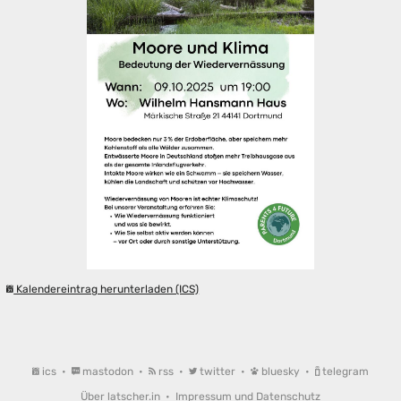
Kalendereintrag herunterladen (ICS)
ics
•
mastodon
•
rss
•
twitter
•
bluesky
•
telegram
Über latscher.in
•
Impressum und Datenschutz