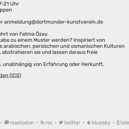
7-21 Uhr
ruppen
ter anmeldung@dortmunder-kunstverein.de
hrt von Fatma Özay.
tabe zu einem Muster werden? Inspiriert von
aus arabischen, persischen und osmanischen Kulturen
, abstrahieren sie und lassen daraus freie
lle, unabhängig von Erfahrung oder Herkunft.
den (ICS)
•
mastodon
•
rss
•
twitter
•
bluesky
•
tel