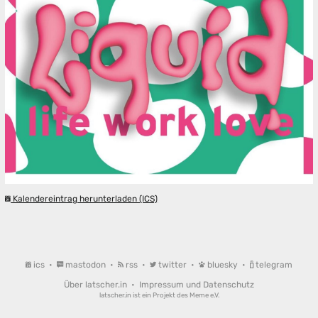
Kalendereintrag herunterladen (ICS)
ics
•
mastodon
•
rss
•
twitter
•
bluesky
•
telegram
Über latscher.in
•
Impressum und Datenschutz
latscher.in ist ein Projekt des
Meme e.V.