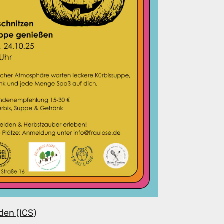
den (ICS)