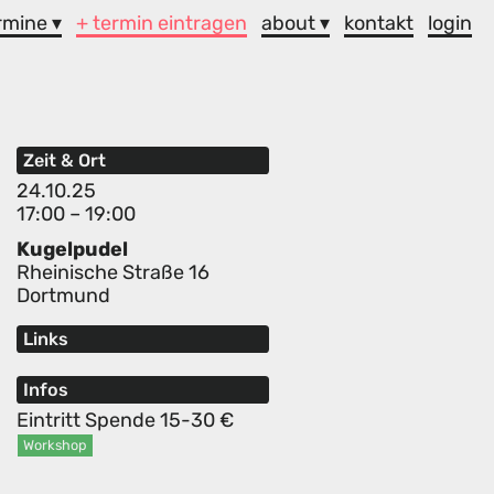
rmine ▾
+ termin eintragen
about ▾
kontakt
login
Zeit & Ort
24.10.25
17:00 – 19:00
Kugelpudel
Rheinische Straße 16
Dortmund
Links
Infos
Eintritt Spende 15-30 €
Workshop