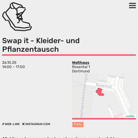
Swap it - Kleider- und
Pflanzentausch
26.10.25
Welthaus
14:00 – 17:00
Rosental 1
Dortmund
Leaflet
WEB-LINK
INSTAGRAM.COM
Party