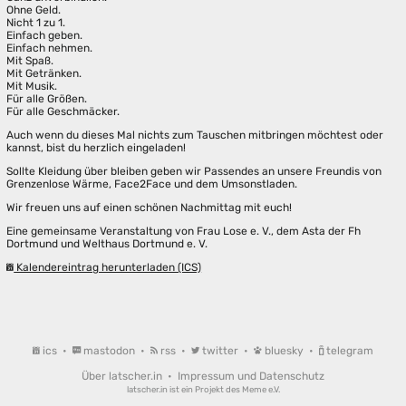
Ohne Geld.
Nicht 1 zu 1.
Einfach geben.
Einfach nehmen.
Mit Spaß.
Mit Getränken.
Mit Musik.
Für alle Größen.
Für alle Geschmäcker.
Auch wenn du dieses Mal nichts zum Tauschen mitbringen möchtest oder
kannst, bist du herzlich eingeladen!
Sollte Kleidung über bleiben geben wir Passendes an unsere Freundis von
Grenzenlose Wärme, Face2Face und dem Umsonstladen.
Wir freuen uns auf einen schönen Nachmittag mit euch!
Eine gemeinsame Veranstaltung von Frau Lose e. V., dem Asta der Fh
Dortmund und Welthaus Dortmund e. V.
Kalendereintrag herunterladen (ICS)
ics
•
mastodon
•
rss
•
twitter
•
bluesky
•
telegram
Über latscher.in
•
Impressum und Datenschutz
latscher.in ist ein Projekt des
Meme e.V.