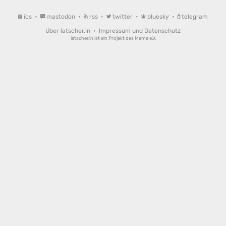
ics
•
mastodon
•
rss
•
twitter
•
bluesky
•
telegram
Über latscher.in
•
Impressum und Datenschutz
latscher.in ist ein Projekt des
Meme e.V.