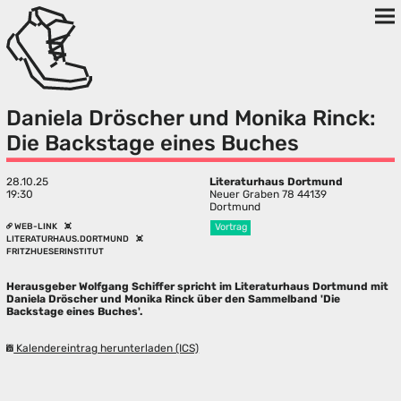
Daniela Dröscher und Monika Rinck:
Die Backstage eines Buches
28.10.25
Literaturhaus Dortmund
19:30
Neuer Graben 78 44139
Dortmund
WEB-LINK
Vortrag
LITERATURHAUS.DORTMUND
FRITZHUESERINSTITUT
Herausgeber Wolfgang Schiffer spricht im Literaturhaus Dortmund mit
Daniela Dröscher und Monika Rinck über den Sammelband 'Die
Backstage eines Buches'.
Kalendereintrag herunterladen (ICS)