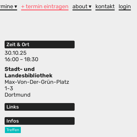
rmine ▾
+ termin eintragen
about ▾
kontakt
login
Zeit & Ort
30.10.25
16:00 – 18:30
Stadt- und
Landesbibliothek
Max-Von-Der-Grün-Platz
1-3
Dortmund
Links
Infos
Treffen