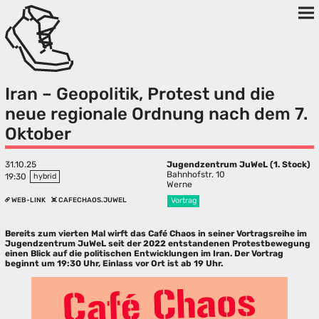
Iran – Geopolitik, Protest und die
neue regionale Ordnung nach dem 7.
Oktober
31.10.25
Jugendzentrum JuWeL (1. Stock)
Bahnhofstr. 10
19:30
hybrid
Werne
WEB-LINK
CAFECHAOS.JUWEL
Vortrag
Bereits zum vierten Mal wirft das Café Chaos in seiner Vortragsreihe im
Jugendzentrum JuWeL seit der 2022 entstandenen Protestbewegung
einen Blick auf die politischen Entwicklungen im Iran. Der Vortrag
beginnt um 19:30 Uhr, Einlass vor Ort ist ab 19 Uhr.