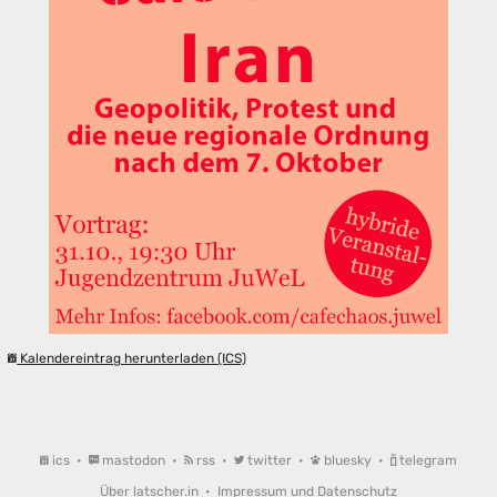
Kalendereintrag herunterladen (ICS)
ics
•
mastodon
•
rss
•
twitter
•
bluesky
•
telegram
Über latscher.in
•
Impressum und Datenschutz