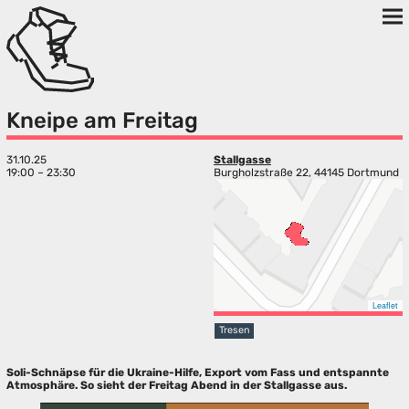
Kneipe am Freitag
31.10.25
Stallgasse
19:00 – 23:30
Burgholzstraße 22, 44145 Dortmund
Leaflet
Tresen
Soli-Schnäpse für die Ukraine-Hilfe, Export vom Fass und entspannte
Atmosphäre. So sieht der Freitag Abend in der Stallgasse aus.