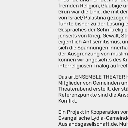
fremden Religion, Gläubige u
Grün war die Linie, die mit 
von Israel/Palästina gezogen 
führte bisher zu der Lösung e
Gespräches der Schriftreligi
jenseits von Krieg, Gewalt, 
eigentlich Antisemitismus, u
sich die Spannungen innerhal
der Ausgrenzung von muslim
können wir angesichts des Kri
interreligiösen Trialog aufre
Das artENSEMBLE THEATER ha
Mitglieder von Gemeinden un
Theaterabend erstellt, der stä
Referenzpunkte sind die Ans
Konflikt.
Ein Projekt in Kooperation 
Evangelische Lydia-Gemeind
Auslandsgesellschaft.de, Mult