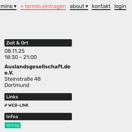
rmine ▾
+ termin eintragen
about ▾
kontakt
login
Zeit & Ort
08.11.25
18:30 – 21:00
Auslandsgesellschaft.de
e.V.
Steinstraße 48
Dortmund
Links
WEB-LINK
Infos
Vortrag