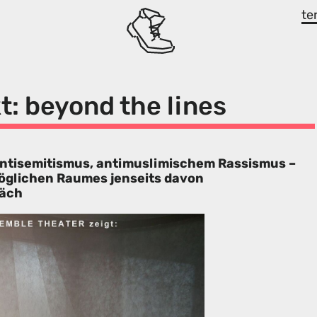
te
t: beyond the lines
ntisemitismus, antimuslimischem Rassismus –
öglichen Raumes jenseits davon
räch