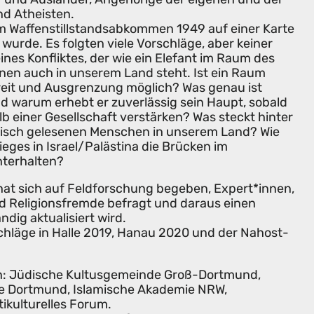
nd Atheisten.
dem Waffenstillstandsabkommen 1949 auf einer Karte
wurde. Es folgten viele Vorschläge, aber keiner
ines Konfliktes, der wie ein Elefant im Raum des
onen auch in unserem Land steht. Ist ein Raum
Streit und Ausgrenzung möglich? Was genau ist
nd warum erhebt er zuverlässig sein Haupt, sobald
b einer Gesellschaft verstärken? Was steckt hinter
isch gelesenen Menschen in unserem Land? Wie
eges in Israel/Palästina die Brücken im
chterhalten?
t sich auf Feldforschung begeben, Expert*innen,
d Religionsfremde befragt und daraus einen
ndig aktualisiert wird.
chläge in Halle 2019, Hanau 2020 und der Nahost-
von: Jüdische Kultusgemeinde Groß-Dortmund,
e Dortmund, Islamische Akademie NRW,
ikulturelles Forum.