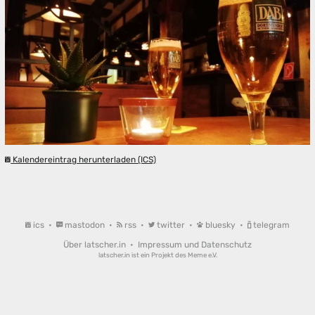
Kalendereintrag herunterladen (ICS)
ics
•
mastodon
•
rss
•
twitter
•
bluesky
•
telegram
Über latscher.in
•
Impressum und Datenschutz
latscher.in ist ein Projekt des
Meme e.V.