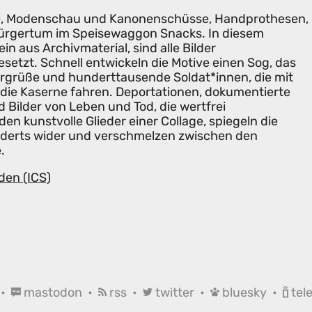
de, Modenschau und Kanonenschüsse, Handprothesen,
ürgertum im Speisewaggon Snacks. In diesem
n aus Archivmaterial, sind alle Bilder
tzt. Schnell entwickeln die Motive einen Sog, das
lergrüße und hunderttausende Soldat*innen, die mit
die Kaserne fahren. Deportationen, dokumentierte
d Bilder von Leben und Tod, die wertfrei
en kunstvolle Glieder einer Collage, spiegeln die
nderts wider und verschmelzen zwischen den
.
den (ICS)
•
mastodon
•
rss
•
twitter
•
bluesky
•
tel