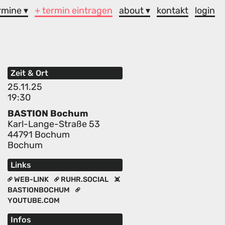
rmine ▾
+ termin eintragen
about ▾
kontakt
login
Zeit & Ort
25.11.25
19:30
BASTION Bochum
Karl-Lange-Straße 53
44791 Bochum
Bochum
Links
WEB-LINK
RUHR.SOCIAL
BASTIONBOCHUM
YOUTUBE.COM
Infos