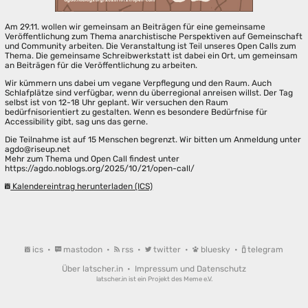
Am 29.11. wollen wir gemeinsam an Beiträgen für eine gemeinsame
Veröffentlichung zum Thema anarchistische Perspektiven auf Gemeinschaft
und Community arbeiten. Die Veranstaltung ist Teil unseres Open Calls zum
Thema. Die gemeinsame Schreibwerkstatt ist dabei ein Ort, um gemeinsam
an Beiträgen für die Veröffentlichung zu arbeiten.
Wir kümmern uns dabei um vegane Verpflegung und den Raum. Auch
Schlafplätze sind verfügbar, wenn du überregional anreisen willst. Der Tag
selbst ist von 12-18 Uhr geplant. Wir versuchen den Raum
bedürfnisorientiert zu gestalten. Wenn es besondere Bedürfnise für
Accessibility gibt, sag uns das gerne.
Die Teilnahme ist auf 15 Menschen begrenzt. Wir bitten um Anmeldung unter
agdo@riseup.net
Mehr zum Thema und Open Call findest unter
https://agdo.noblogs.org/2025/10/21/open-call/
Kalendereintrag herunterladen (ICS)
ics
•
mastodon
•
rss
•
twitter
•
bluesky
•
telegram
Über latscher.in
•
Impressum und Datenschutz
latscher.in ist ein Projekt des
Meme e.V.