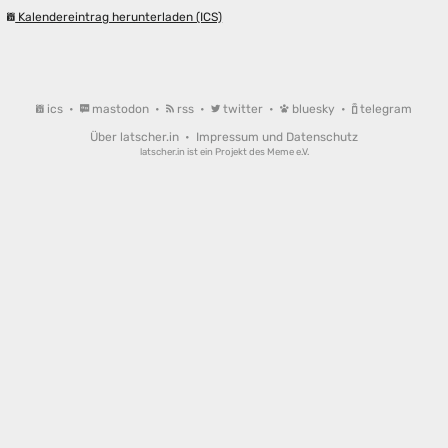
Kalendereintrag herunterladen (ICS)
ics
•
mastodon
•
rss
•
twitter
•
bluesky
•
telegram
Über latscher.in
•
Impressum und Datenschutz
latscher.in ist ein Projekt des
Meme e.V.