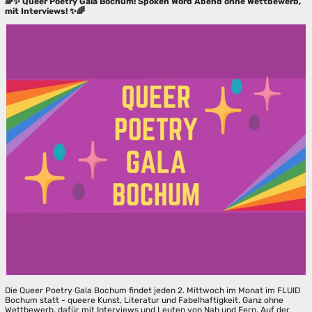
🌈✨ Queer Poetry Gala Bochum! Spoken Word Abend ohne Wettbewerb,
mit Interviews! ✨🌈
Die Queer Poetry Gala Bochum findet jeden 2. Mittwoch im Monat im FLUID
Bochum statt - queere Kunst, Literatur und Fabelhaftigkeit. Ganz ohne
Wettbewerb, dafür mit Interviews und Leuten von Nah und Fern. Auf der