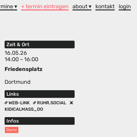
rmine ▾
+ termin eintragen
about ▾
kontakt
login
Zeit & Ort
16.05.26
14:00 – 16:00
Friedensplatz
Dortmund
Links
WEB-LINK
RUHR.SOCIAL
KIDICALMASS_DO
Infos
Demo