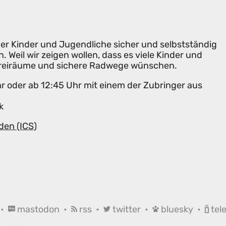
n der Kinder und Jugendliche sicher und selbstständig
 Weil wir zeigen wollen, dass es viele Kinder und
r Freiräume und sichere Radwege wünschen.
hr oder ab 12:45 Uhr mit einem der Zubringer aus
k
den (ICS)
•
mastodon
•
rss
•
twitter
•
bluesky
•
tel