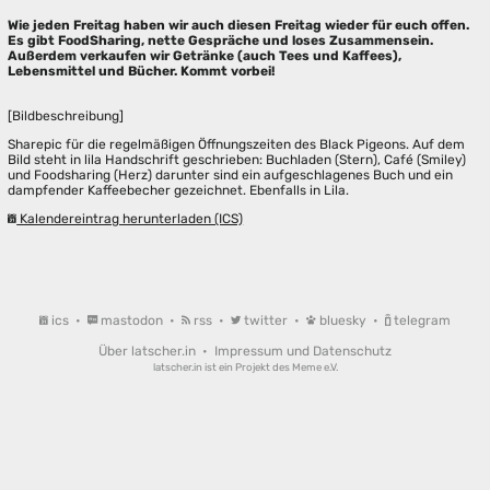
Wie jeden Freitag haben wir auch diesen Freitag wieder für euch offen.
Es gibt FoodSharing, nette Gespräche und loses Zusammensein.
Außerdem verkaufen wir Getränke (auch Tees und Kaffees),
Lebensmittel und Bücher. Kommt vorbei!
[Bildbeschreibung]
Sharepic für die regelmäßigen Öffnungszeiten des Black Pigeons. Auf dem
Bild steht in lila Handschrift geschrieben: Buchladen (Stern), Café (Smiley)
und Foodsharing (Herz) darunter sind ein aufgeschlagenes Buch und ein
dampfender Kaffeebecher gezeichnet. Ebenfalls in Lila.
Kalendereintrag herunterladen (ICS)
ics
•
mastodon
•
rss
•
twitter
•
bluesky
•
telegram
Über latscher.in
•
Impressum und Datenschutz
latscher.in ist ein Projekt des
Meme e.V.