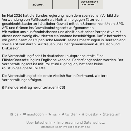
Im Mai 2026 hat die Bundesregierung nach dem spanischen Vorbild die
Verwendung von Fußfesseln als Maßnahme gegen Täter von
geschlechtsbasierter häuslicher Gewalt mit den Stimmen von Union, SPD,
AfD und Grünen ins Gewaltschutzgesetz aufgenommen.
Wir wollen uns aus feministischer und abolitionistischer Perspektive mit
dieser noch wenig diskutierten Maßnahme beschäftigen. Dafür betrachten
wir gemeinsam das "Spanische Modell", seine Umsetzungen in Deutschland
sowie Kritiken daran. Wir freuen uns über gemeinsamen Austausch und
Diskussion.
Die Veranstaltung findet in deutscher Lautsprache statt. Eine
Flüsterübersetzung ins Englische kann bei Bedarf angeboten werden. Der
Veranstaltungsort ist mit Rollstuhl zugänglich, hat aber keine
rollstuhlgeeignete Toilette.
Die Veranstaltung ist die erste Abolish Bar in Dortmund. Weitere
Veranstaltungen folgen.
Kalendereintrag herunterladen (ICS)
ics
•
mastodon
•
rss
•
twitter
•
bluesky
•
telegram
Über latscher.in
•
Impressum und Datenschutz
latscher.in ist ein Projekt des
Meme e.V.