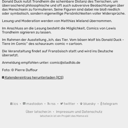
Donald Duck nutzt Trondheim die scheinbare Distanz des Tierischen, um
überraschend philosophische und oft auch subversive Beobachtungen über
das Menschsein zu formulieren. Seine Figuren sind dabei nie bloß niedlich
oder symbolisch, sondern eigenwillige Persönlichkeiten voller Widersprüche.
Lesung und Moderation werden von Matthias Wieland übernommen.
Im Anschluss an die Lesung besteht die Möglichkeit, Comics von Lewis
Trondheim signieren zu lassen.
Im Rahmen der Ausstellung „Ich, das Tier. Vom bösen Wolf bis Donald Duck -
Tiere im Comic“ des schauraum: comic + cartoon.
Die Veranstaltung findet auf Französisch statt und wird ins Deutsche
übersetzt.
Anmeldung empfohlen unter: comic@stadtdo.de
Foto: © Pierre Duffour
Kalendereintrag herunterladen (ICS)
ics
•
mastodon
•
rss
•
twitter
•
bluesky
•
telegram
Über latscher.in
•
Impressum und Datenschutz
latscher.in ist ein Projekt des
Meme e.V.