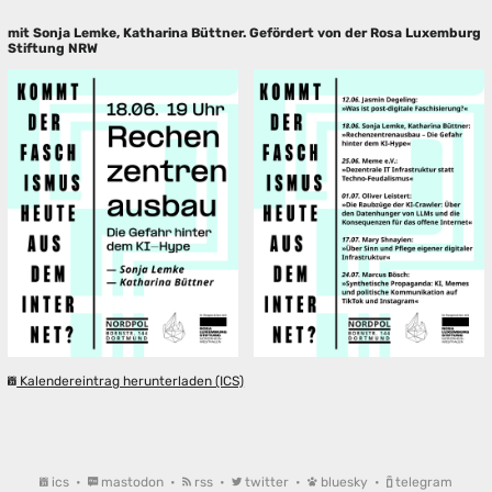
mit Sonja Lemke, Katharina Büttner. Gefördert von der Rosa Luxemburg
Stiftung NRW
Kalendereintrag herunterladen (ICS)
ics
•
mastodon
•
rss
•
twitter
•
bluesky
•
telegram