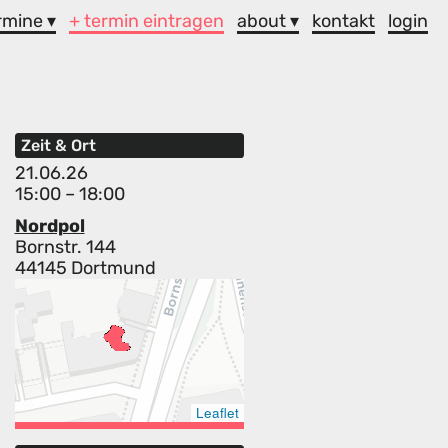
rmine ▾
+ termin eintragen
about ▾
kontakt
login
Zeit & Ort
21.06.26
15:00 – 18:00
Nordpol
Bornstr. 144
44145 Dortmund
Leaflet