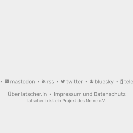
•
mastodon
•
rss
•
twitter
•
bluesky
•
tel
Über latscher.in
•
Impressum und Datenschutz
latscher.in ist ein Projekt des
Meme e.V.