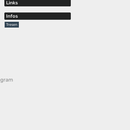
Links
Infos
Tresen
egram