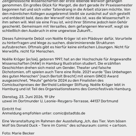
Zeitgenössische Wissenschaften der erste lebende Werwolf gefangen
genommen. Ein großes Glück für Margot, die dort gerade ihr Praxissemester
begonnen hat und sich voller Tatendrang in die Arbeit stürzen möchte. Von
den männlichen Kollegen ausgebremst bleibt sie zunächst auf sich gestellt
und entdeckt bald, dass der Werwolf nicht das ist, was die Wissenschaft in
ihm sehen will. Weil sie eine Frau ist, wird ihrer Stimme jedoch kein Gehör
geschenkt. Gemeinsam mit Versailles, dem gefangenen Werwolf, wagt sie
schließlich den Ausbruch in eine ungewisse Zukunft…
Dieses fulminante Debüt von Noëlle Kröger ist ein Plädoyer dafür, Vorurteile
zu hinterfragen und Wege zu suchen, diskriminierende Strukturen
aufzubrechen. Oftmals gibt es hierfür keine einfachen Lösungen. Nicht für
Werwölfe, nicht für Menschen.
Noëlle Kröger (er/sie), geboren 1997, hat an der Hochschule für Angewandte
Wissenschaften (HAW) in Hamburg Illustration studiert. Die erzählten
Geschichten drehen sich meist um Gender, Theater und falsche
Dichotomien, oft spielen auch Tiere eine Rolle. 2021 wurde "Das Unbehagen
des guten Menschen" (nach Bertolt Brecht) mit einem GINCO Award
ausgezeichnet, "Meute" gehörte 2024 zu den Finalisten des
Comicbuchpreises der Berthold Leibinger Stiftung. Noëlle Kröger lebt in
Hamburg und ist Teil des Organisationsteams des Comicfestivals Hamburg.
Dienstag, 23. Juni 2026, 19 Uhr
uzwei im Dortmunder U, Leonie-Reygers-Terrasse, 44137 Dortmund
Eintritt frei
Anmeldung empfohlen unter: comic@stadtdo.de
Eine Veranstaltung im Rahmen der Ausstellung „Ich, das Tier. Vom bösen
Wolf bis Donald Duck - Tiere im Comic“ des schauraum: comic + cartoon.
Foto: Marie Becker