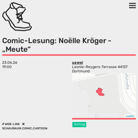
Comic-Lesung: Noëlle Kröger -
„Meute“
23.06.26
uzwei
19:00
Leonie-Reygers-Terrasse 44137
Dortmund
Leaflet
WEB-LINK
Vortrag
SCHAURAUM.COMIC.CARTOON