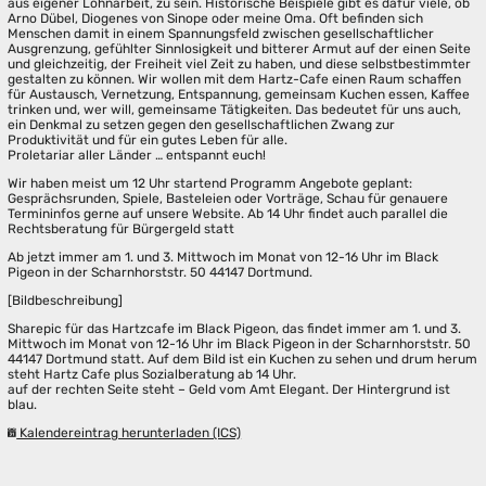
aus eigener Lohnarbeit, zu sein. Historische Beispiele gibt es dafür viele, ob
Arno Dübel, Diogenes von Sinope oder meine Oma. Oft befinden sich
Menschen damit in einem Spannungsfeld zwischen gesellschaftlicher
Ausgrenzung, gefühlter Sinnlosigkeit und bitterer Armut auf der einen Seite
und gleichzeitig, der Freiheit viel Zeit zu haben, und diese selbstbestimmter
gestalten zu können. Wir wollen mit dem Hartz-Cafe einen Raum schaffen
für Austausch, Vernetzung, Entspannung, gemeinsam Kuchen essen, Kaffee
trinken und, wer will, gemeinsame Tätigkeiten. Das bedeutet für uns auch,
ein Denkmal zu setzen gegen den gesellschaftlichen Zwang zur
Produktivität und für ein gutes Leben für alle.
Proletariar aller Länder … entspannt euch!
Wir haben meist um 12 Uhr startend Programm Angebote geplant:
Gesprächsrunden, Spiele, Basteleien oder Vorträge, Schau für genauere
Termininfos gerne auf unsere Website. Ab 14 Uhr findet auch parallel die
Rechtsberatung für Bürgergeld statt
Ab jetzt immer am 1. und 3. Mittwoch im Monat von 12-16 Uhr im Black
Pigeon in der Scharnhorststr. 50 44147 Dortmund.
[Bildbeschreibung]
Sharepic für das Hartzcafe im Black Pigeon, das findet immer am 1. und 3.
Mittwoch im Monat von 12-16 Uhr im Black Pigeon in der Scharnhorststr. 50
44147 Dortmund statt. Auf dem Bild ist ein Kuchen zu sehen und drum herum
steht Hartz Cafe plus Sozialberatung ab 14 Uhr.
auf der rechten Seite steht – Geld vom Amt Elegant. Der Hintergrund ist
blau.
Kalendereintrag herunterladen (ICS)