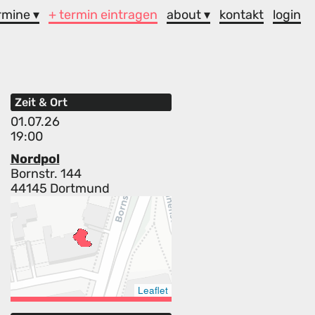
rmine ▾
+ termin eintragen
about ▾
kontakt
login
Zeit & Ort
01.07.26
19:00
Nordpol
Bornstr. 144
44145 Dortmund
Leaflet