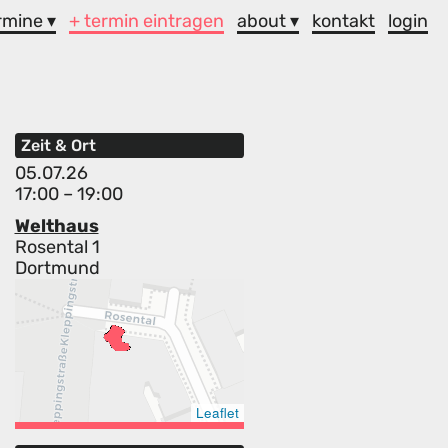
rmine ▾
+ termin eintragen
about ▾
kontakt
login
Zeit & Ort
05.07.26
17:00 – 19:00
Welthaus
Rosental 1
Dortmund
Leaflet