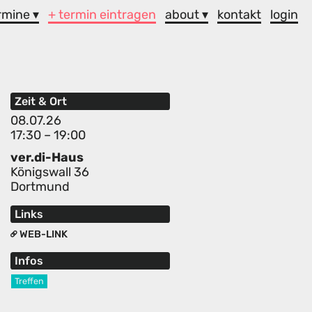
rmine ▾
+ termin eintragen
about ▾
kontakt
login
Zeit & Ort
08.07.26
17:30 – 19:00
ver.di-Haus
Königswall 36
Dortmund
Links
WEB-LINK
Infos
Treffen