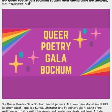
🌈✨ Queer Poetry Gala Bochum! Spoken Word Abend ohne Wettbewerb,
mit Interviews! ✨🌈
Die Queer Poetry Gala Bochum findet jeden 2. Mittwoch im Monat im FLUID
Bochum statt - queere Kunst, Literatur und Fabelhaftigkeit. Ganz ohne
Wettbewerb, dafür mit Interviews und Leuten von Nah und Fern. Auf der