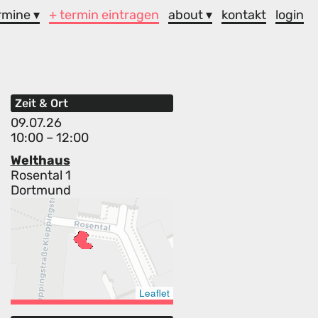
rmine ▾
+ termin eintragen
about ▾
kontakt
login
Zeit & Ort
09.07.26
10:00 – 12:00
Welthaus
Rosental 1
Dortmund
Leaflet