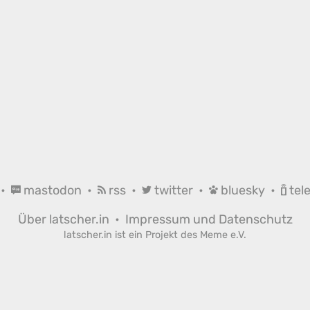
•
mastodon
•
rss
•
twitter
•
bluesky
•
tel
Über latscher.in
•
Impressum und Datenschutz
latscher.in ist ein Projekt des
Meme e.V.