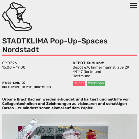
STADTKLIMA Pop-Up-Spaces
Nordstadt
09.07.26
DEPOT Kulturort
16:00 – 19:00
Depot e.V. Immermannstraße 29
44147 Dortmund
Dortmund
WEB-LINK
Kunst
Workshop
KULTURORT_DEPOT_DORTMUND
Urbane Brachflächen werden erkundet und kartiert und mithilfe von
Collagentechniken und Zeichnungen zu visionären und schattigen
Oasen – zumindest schon einmal auf dem Papier.