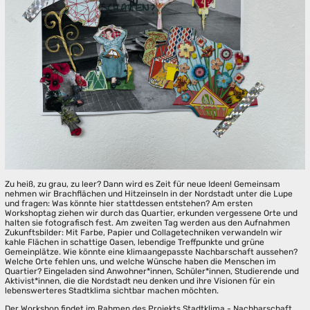
Zu heiß, zu grau, zu leer? Dann wird es Zeit für neue Ideen! Gemeinsam
nehmen wir Brachflächen und Hitzeinseln in der Nordstadt unter die Lupe
und fragen: Was könnte hier stattdessen entstehen? Am ersten
Workshoptag ziehen wir durch das Quartier, erkunden vergessene Orte und
halten sie fotografisch fest. Am zweiten Tag werden aus den Aufnahmen
Zukunftsbilder: Mit Farbe, Papier und Collagetechniken verwandeln wir
kahle Flächen in schattige Oasen, lebendige Treffpunkte und grüne
Gemeinplätze. Wie könnte eine klimaangepasste Nachbarschaft aussehen?
Welche Orte fehlen uns, und welche Wünsche haben die Menschen im
Quartier? Eingeladen sind Anwohner*innen, Schüler*innen, Studierende und
Aktivist*innen, die die Nordstadt neu denken und ihre Visionen für ein
lebenswerteres Stadtklima sichtbar machen möchten.
Der Workshop findet im Rahmen des Projekts Stadtklima - Nachbarschaft