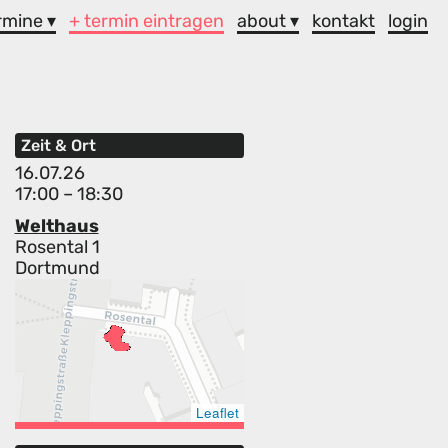
rmine ▾
+ termin eintragen
about ▾
kontakt
login
Zeit & Ort
16.07.26
17:00 – 18:30
Welthaus
Rosental 1
Dortmund
Leaflet