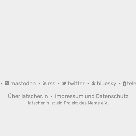
•
mastodon
•
rss
•
twitter
•
bluesky
•
tel
Über latscher.in
•
Impressum und Datenschutz
latscher.in ist ein Projekt des
Meme e.V.