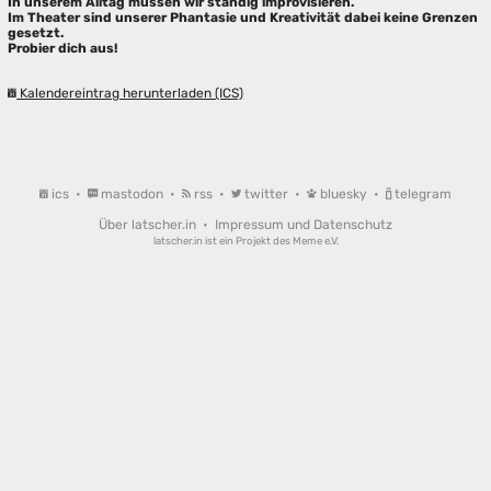
In unserem Alltag müssen wir ständig improvisieren.
Im Theater sind unserer Phantasie und Kreativität dabei keine Grenzen
gesetzt.
Probier dich aus!
Kalendereintrag herunterladen (ICS)
ics
•
mastodon
•
rss
•
twitter
•
bluesky
•
telegram
Über latscher.in
•
Impressum und Datenschutz
latscher.in ist ein Projekt des
Meme e.V.